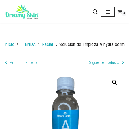
0
Saltar
al
contenido
Inicio
\
TIENDA
\
Facial
\
Solución de limpieza A hydra dermoa
Producto anterior
Siguiente producto