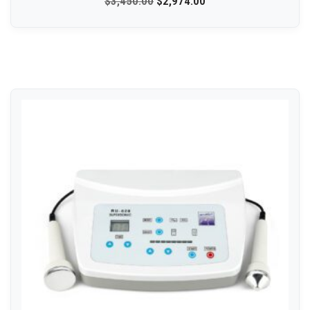
$
3,450.00
$
2,974.00