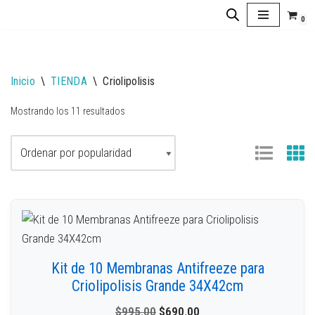
0
Saltar
al
contenido
Inicio
\
TIENDA
\
Criolipolisis
Mostrando los 11 resultados
Kit de 10 Membranas Antifreeze para
Criolipolisis Grande 34X42cm
$
995.00
$
690.00