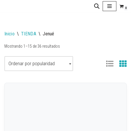
0
Saltar
al
contenido
Inicio
\
TIENDA
\
Jenué
Mostrando 1–15 de 36 resultados