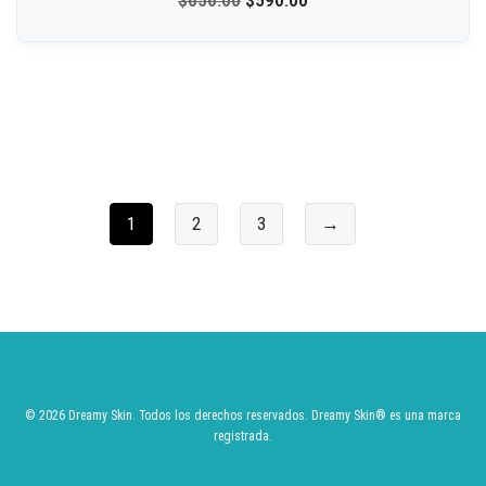
$
656.00
$
590.00
1
2
3
→
© 2026 Dreamy Skin. Todos los derechos reservados.
Dreamy Skin
® es una marca
registrada.