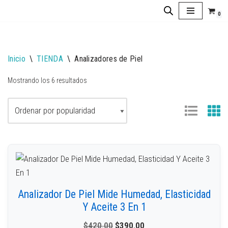
0
Saltar
al
contenido
Inicio
\
TIENDA
\
Analizadores de Piel
Mostrando los 6 resultados
Analizador De Piel Mide Humedad, Elasticidad
Y Aceite 3 En 1
$
420.00
$
390.00