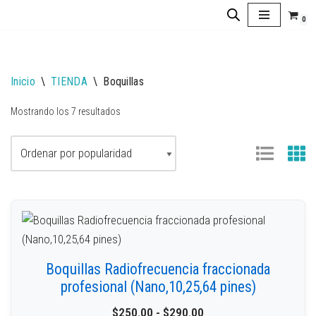
0
Saltar
al
contenido
Inicio
\
TIENDA
\
Boquillas
Mostrando los 7 resultados
Boquillas Radiofrecuencia fraccionada
profesional (Nano,10,25,64 pines)
$
250.00
-
$
290.00