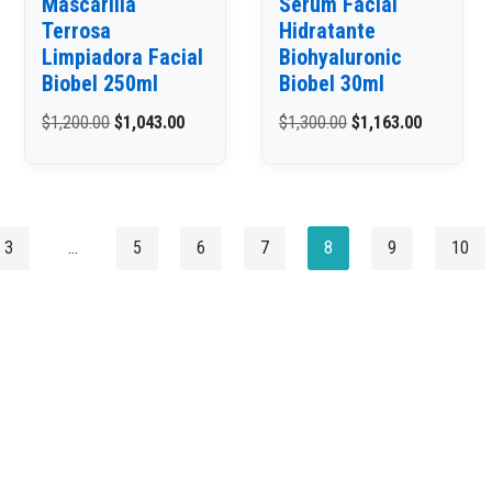
Mascarilla
Serum Facial
Terrosa
Hidratante
Limpiadora Facial
Biohyaluronic
Biobel 250ml
Biobel 30ml
$
1,200.00
$
1,043.00
$
1,300.00
$
1,163.00
3
…
5
6
7
8
9
10