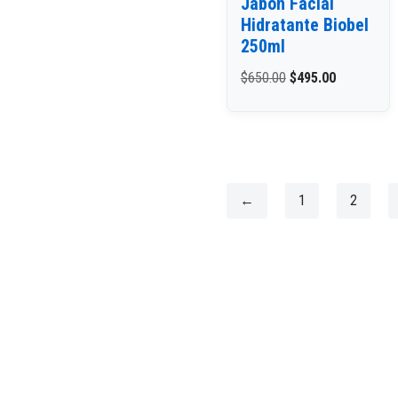
Jabón Facial
Hidratante Biobel
250ml
$
650.00
$
495.00
←
1
2