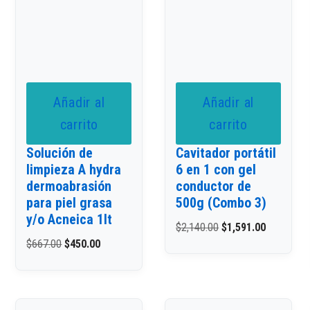
Añadir al
Añadir al
carrito
carrito
Solución de
Cavitador portátil
limpieza A hydra
6 en 1 con gel
dermoabrasión
conductor de
para piel grasa
500g (Combo 3)
y/o Acneica 1lt
$
2,140.00
$
1,591.00
$
667.00
$
450.00