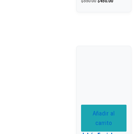
$
550.00
$
450.00
Añadir al
carrito