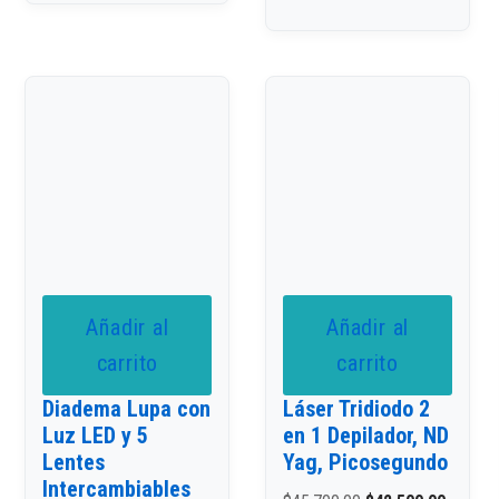
Añadir al
Añadir al
carrito
carrito
Diadema Lupa con
Láser Tridiodo 2
Luz LED y 5
en 1 Depilador, ND
Lentes
Yag, Picosegundo
Intercambiables