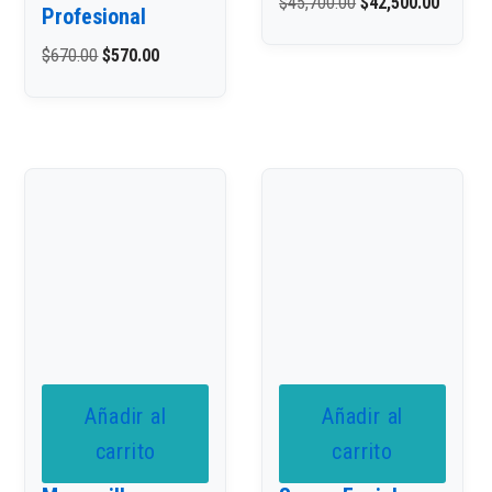
$
45,700.00
$
42,500.00
Profesional
$
670.00
$
570.00
Añadir al
Añadir al
carrito
carrito