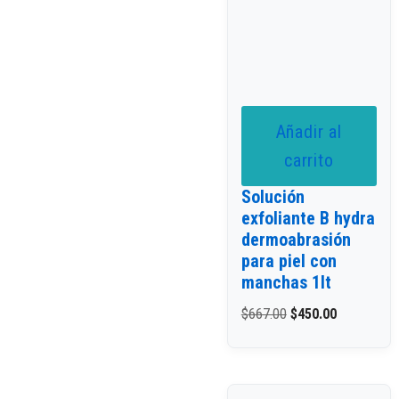
Añadir al
carrito
Solución
exfoliante B hydra
dermoabrasión
para piel con
manchas 1lt
$
667.00
$
450.00