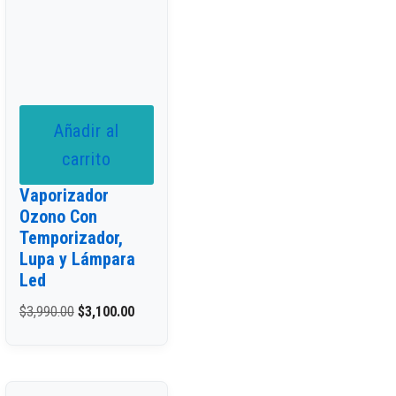
Añadir al
carrito
Vaporizador
Ozono Con
Temporizador,
Lupa y Lámpara
Led
$
3,990.00
$
3,100.00