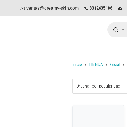
📞 3312635186
📸
✉️ ventas@dreamy-skin.com
Saltar
al
contenido
Inicio
\
TIENDA
\
Facial
\