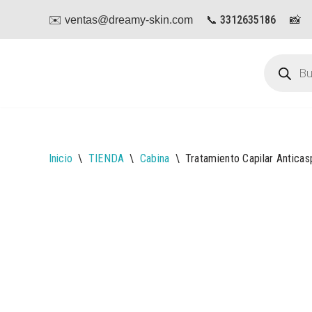
📞 3312635186
📸
✉️ ventas@dreamy-skin.com
Saltar
al
contenido
Inicio
\
TIENDA
\
Cabina
\
Tratamiento Capilar Anticas