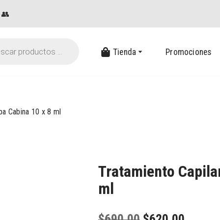
👥
Tienda
Promociones
pa Cabina 10 x 8 ml
Tratamiento Capila
ml
$
690.00
$
620.00