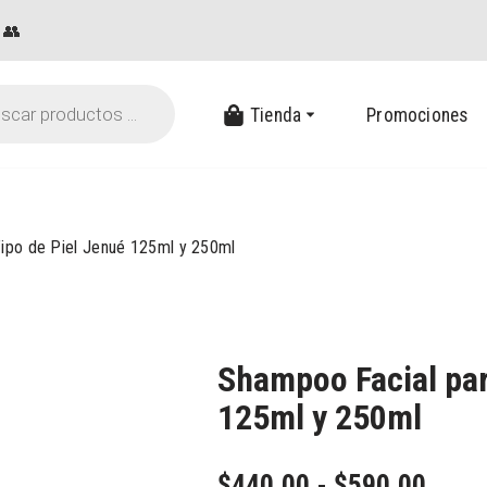
👥
Tienda
Promociones
ipo de Piel Jenué 125ml y 250ml
Shampoo Facial par
125ml y 250ml
$
440.00
-
$
590.00