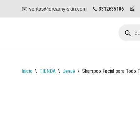
📞 3312635186
📸
✉️ ventas@dreamy-skin.com
Saltar
al
contenido
Inicio
\
TIENDA
\
Jenué
\
Shampoo Facial para Todo T