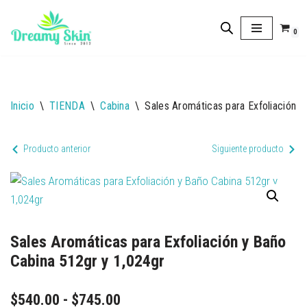
0
Saltar
al
contenido
Inicio
\
TIENDA
\
Cabina
\
Sales Aromáticas para Exfoliación y
Producto anterior
Siguiente producto
Sales Aromáticas para Exfoliación y Baño
Cabina 512gr y 1,024gr
$
540.00
-
$
745.00