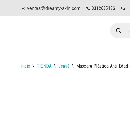
📞 3312635186
📸
✉️ ventas@dreamy-skin.com
Saltar
al
contenido
Inicio
\
TIENDA
\
Jenué
\
Máscara Plástica Anti-Edad