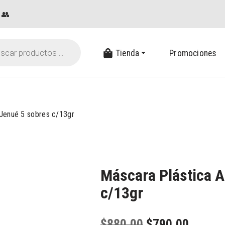
👥
Tienda
Promociones
 Jenué 5 sobres c/13gr
Máscara Plástica A
c/13gr
$
880.00
$
790.00