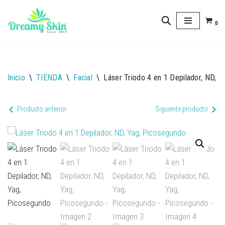
0
Saltar
al
contenido
Inicio
\
TIENDA
\
Facial
\
Láser Triodo 4 en 1 Depilador, ND, 
Producto anterior
Siguiente producto