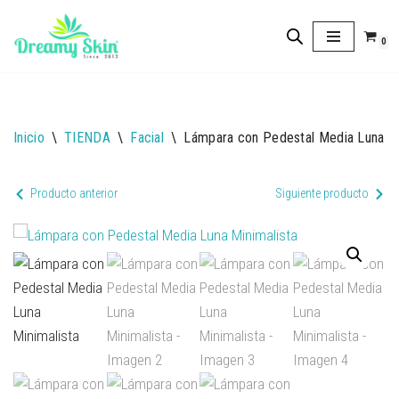
0
Saltar
al
contenido
Inicio
\
TIENDA
\
Facial
\
Lámpara con Pedestal Media Luna Mi
Producto anterior
Siguiente producto