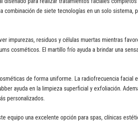
al diseñado para realizar tratamientos faciales completos 
a la combinación de siete tecnologías en un solo sistema,
 impurezas, residuos y células muertas mientras favorece
érums cosméticos. El martillo frío ayuda a brindar una sen
osméticas de forma uniforme. La radiofrecuencia facial es
rubber ayuda en la limpieza superficial y exfoliación. Ademá
ás personalizados.
ste equipo una excelente opción para spas, clínicas estét