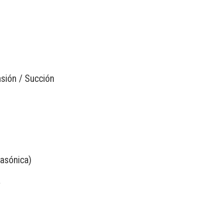
sión / Succión
rasónica)
a