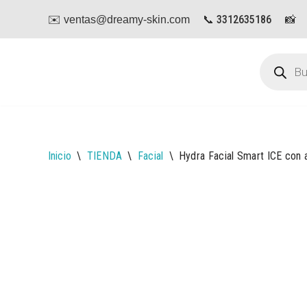
📞 3312635186
📸
✉️ ventas@dreamy-skin.com
Saltar
al
contenido
Inicio
\
TIENDA
\
Facial
\
Hydra Facial Smart ICE con a