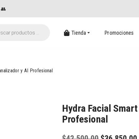
👥
Tienda
Promociones
nalizador y AI Profesional
Hydra Facial Smart 
Profesional
$
42,500.00
$
36,850.00