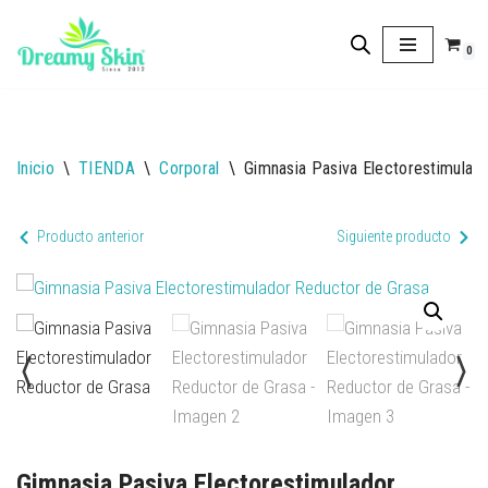
0
Saltar
al
contenido
Inicio
\
TIENDA
\
Corporal
\
Gimnasia Pasiva Electorestimulad
Producto anterior
Siguiente producto
Gimnasia Pasiva Electorestimulador