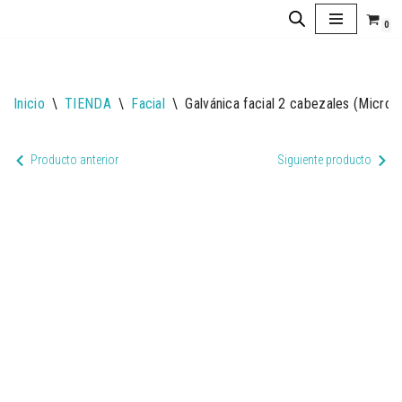
0
Saltar
al
contenido
Inicio
\
TIENDA
\
Facial
\
Galvánica facial 2 cabezales (Microc
Producto anterior
Siguiente producto