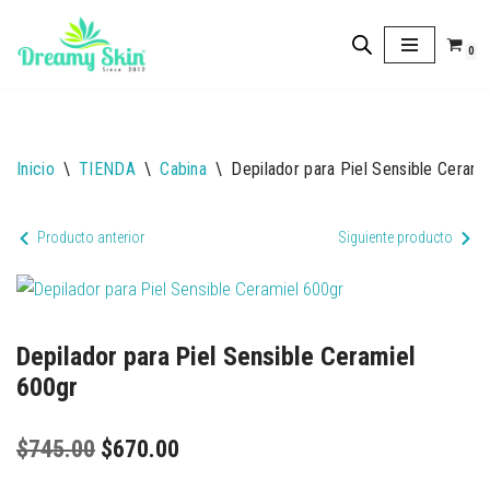
0
Saltar
al
contenido
Inicio
\
TIENDA
\
Cabina
\
Depilador para Piel Sensible Cerami
Producto anterior
Siguiente producto
Depilador para Piel Sensible Ceramiel
600gr
$
745.00
$
670.00