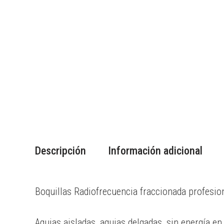
Descripción
Información adicional
Boquillas Radiofrecuencia fraccionada profesio
Agujas aisladas, agujas delgadas, sin energía en 