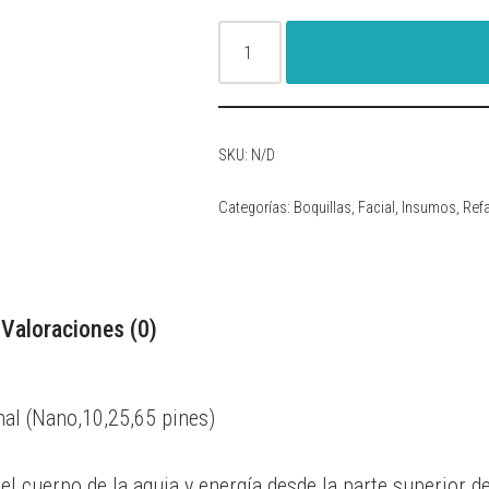
SKU:
N/D
Categorías:
Boquillas
,
Facial
,
Insumos
,
Ref
Valoraciones (0)
nal (Nano,10,25,65 pines)
el cuerpo de la aguja y energía desde la parte superior de