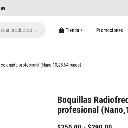
👥
Tienda
Promociones
accionada profesional (Nano,10,25,64 pines)
Boquillas Radiofre
profesional (Nano,
$
250.00
-
$
290.00