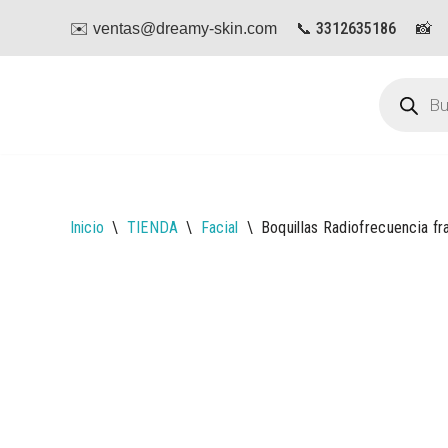
📞 3312635186
📸
✉️ ventas@dreamy-skin.com
Saltar
al
contenido
Inicio
\
TIENDA
\
Facial
\
Boquillas Radiofrecuencia fr