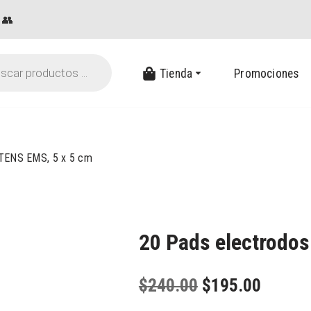
👥
Tienda
Promociones
 TENS EMS, 5 x 5 cm
20 Pads electrodos
$
240.00
$
195.00