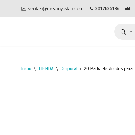
📞 3312635186
📸
✉️ ventas@dreamy-skin.com
Saltar
al
contenido
Inicio
\
TIENDA
\
Corporal
\
20 Pads electrodos para