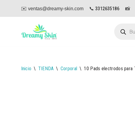
📞 3312635186
📸
✉️ ventas@dreamy-skin.com
Saltar
al
contenido
Inicio
\
TIENDA
\
Corporal
\
10 Pads electrodos para