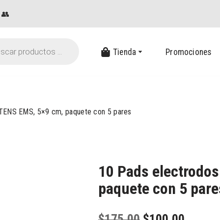
👥
Tienda
Promociones
 TENS EMS, 5×9 cm, paquete con 5 pares
10 Pads electrodo
paquete con 5 pare
$
175.00
$
100.00